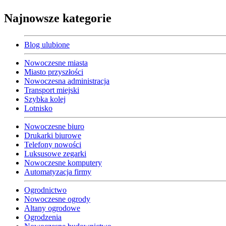
Najnowsze kategorie
Blog ulubione
Nowoczesne miasta
Miasto przyszłości
Nowoczesna administracja
Transport miejski
Szybka kolej
Lotnisko
Nowoczesne biuro
Drukarki biurowe
Telefony nowości
Luksusowe zegarki
Nowoczesne komputery
Automatyzacja firmy
Ogrodnictwo
Nowoczesne ogrody
Altany ogrodowe
Ogrodzenia