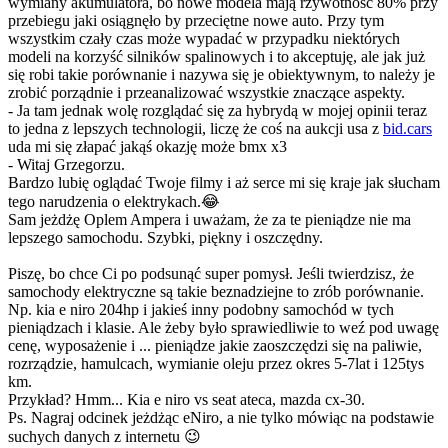
wymiany akumulatora, bo nowe modela mają rzywotność 80% przy
przebiegu jaki osiągnęło by przeciętne nowe auto. Przy tym
wszystkim czały czas może wypadać w przypadku niektórych
modeli na korzyść silników spalinowych i to akceptuję, ale jak już
się robi takie porównanie i nazywa się je obiektywnym, to należy je
zrobić porządnie i przeanalizować wszystkie znaczące aspekty.
- Ja tam jednak wolę rozglądać się za hybrydą w mojej opinii teraz
to jedna z lepszych technologii, liczę że coś na aukcji usa z
bid.cars
uda mi się złapać jakąś okazję może bmx x3
- Witaj Grzegorzu.
Bardzo lubię oglądać Twoje filmy i aż serce mi się kraje jak słucham
tego narudzenia o elektrykach.😂
Sam jeżdżę Oplem Ampera i uważam, że za te pieniądze nie ma
lepszego samochodu. Szybki, piękny i oszczędny.
Piszę, bo chce Ci po podsunąć super pomysł. Jeśli twierdzisz, że
samochody elektryczne są takie beznadziejne to zrób porównanie.
Np. kia e niro 204hp i jakieś inny podobny samochód w tych
pieniądzach i klasie. Ale żeby było sprawiedliwie to weź pod uwagę
cenę, wyposażenie i ... pieniądze jakie zaoszczędzi się na paliwie,
rozrządzie, hamulcach, wymianie oleju przez okres 5-7lat i 125tys
km.
Przykład? Hmm... Kia e niro vs seat ateca, mazda cx-30.
Ps. Nagraj odcinek jeżdżąc eNiro, a nie tylko mówiąc na podstawie
suchych danych z internetu 😉