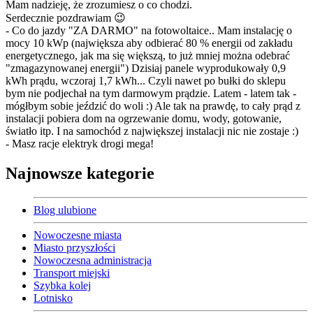
Mam nadzieję, że zrozumiesz o co chodzi.
Serdecznie pozdrawiam 😉
- Co do jazdy "ZA DARMO" na fotowoltaice.. Mam instalację o
mocy 10 kWp (największa aby odbierać 80 % energii od zakładu
energetycznego, jak ma się większą, to już mniej można odebrać
"zmagazynowanej energii") Dzisiaj panele wyprodukowały 0,9
kWh prądu, wczoraj 1,7 kWh... Czyli nawet po bułki do sklepu
bym nie podjechał na tym darmowym prądzie. Latem - latem tak -
mógłbym sobie jeździć do woli :) Ale tak na prawdę, to cały prąd z
instalacji pobiera dom na ogrzewanie domu, wody, gotowanie,
światło itp. I na samochód z największej instalacji nic nie zostaje :)
- Masz racje elektryk drogi mega!
Najnowsze kategorie
Blog ulubione
Nowoczesne miasta
Miasto przyszłości
Nowoczesna administracja
Transport miejski
Szybka kolej
Lotnisko