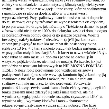
najniższej wersji wyposażeniowej elektryka i spalinowego auta, bo
elektryk w standardzie ma automatyczną klimatyzację, elektryczne
szyby, lusterka, radio z nawigacją i inne żeczy, które w spalinowym
samochodzie są albo za dopłatą, albo w wyrzszej wersji
wyposażeniowej. Przy spalinowym aucie musisz na start dopłacić
do tej startowej ceny by zrównać się wyposażeniem z elektrykiem,
to po pierwsze. Po drugie, jak mówimy o "jeździe za darmo" to prąd
z fotowoltaiki nie idzie w 100% do elektryka, zasila ci dom, a często
za pośrednictwem pompy ciepła ci go jeszcze ogrzewa. Więc tą
inwestycję należy traktować niezależnie (a jeśli już koniecznie
chcesz już ją łączyć to taka kia ma rabat dla posiadaczy pv na
elektryka 13 tys. + 5 tys. z mojego prądu (jak będzie następną tyra),
w przypadku małych instalacji 3,3 ich koszt to nawet właśnie 13 tys.
więc rabat na auto masz 5 + dopłata i panele na dachu (jeśli
wszystko pójdzie dobrze, nie musi ale może)). Po trzecie, jak już
wchodzisz w temat aut luksusowych to NIE MOŻNA POMIJAC
TESLI. Należy robić porównanie pod względem osiągów i
praktyczności auta (przestanie wewnąt, komfortu itp.) z konkuręcjią
spalinową a nie iść na skróty i mówić, że Tesla nie robi aut
spalinowych i nie ma przez to jako porównać. Po czwarte,
pominoleś koszty serwisowania samochodu elektrycznego, czyli ich
braku (czasami może zdarzyć się jakaś mała usterka, ale nie
wymiana sprzęglą, paska, robienie rozrządu, czyszczenie DPF- u,
wymiana oleju, wymiany klocków i tarcz - chamowanie
rekuperacyjne drastycznie wydłuża ich rzywotność. Nie liczę