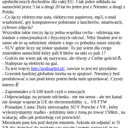
ujednoliconych dochodów dla całej EU. I tak jeden odkłada na
samochód przez 5 lat a drugi 20 lat bo jeden jest z Niemiec a drugi z
Polski.
- Co łączy elektryczne auta, elektryczne papierosy, mp3, e-mail
wiadomość, gry komputerowe pobierane z laucherów, smartwatch,
cyfrowe zdjęcia?
Wszystkie takie rzeczy łączy jedna wspólna cecha - odzierają nas
totalnie z emocjonalnych i fizycznych odczuć. Niby finalnie jest to
samo ale to są substytuty obdarte z tego co pobudza nasze zmysły.
- SUV gdzie liczy się niskie spalanie. To już wiem dla czego
zmieniłem samochód który pali 8 litrów na taki co pali 17
- Gościu nie wiem jak się nazywasz, ale równy z Ciebie gościu!💪
- Najlepsze są elektryki na gaz.
- Tu jest więcej
http://podoartist.pl/
, zawsze to jest też przydatne.
- Grzesiek bardziej globalnie trzeba na to spojrzeć. Niemiecy bed
produkować u nas prad ktory potem beda nam sprzedawać. Czysty
interes ✌️
- Zapomniałes o 0-100 km/h czyli o emocjach
- Odpowiadając na pytanie odcinnka - nie ma sensu - ale ten kanał
nie dostaje wsprarcia UE do electromobillity :)... V8 FTW
- Posiadam 3 auta: Duży nierozsądny SUV Porsche z V8 , który
wykorzystujemy rzadko - jeździmy nim z żoną po towar 150km , na
wakację, albo jak potrzebuję coś przewieźć.
Mieszkam parę km pod dużym miastem. Szkoda mi odpalać to 5l
V8 aby dojechać do marketu czy pocztę i potem zostawiać je na