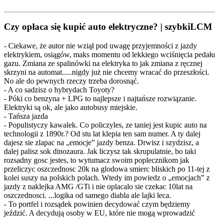
Czy opłaca się kupić auto elektryczne? | szybkiLCM
- Ciekawe, że autor nie wziął pod uwagę przyjemności z jazdy
elektrykiem, osiągów, maks momentu od lekkiego wciśnięcia pedału
gazu. Zmiana ze spalinówki na elektryka to jak zmiana z ręcznej
skrzyni na automat.....nigdy już nie chcemy wracać do przeszłości.
No ale do pewnych rzeczy trzeba dorosnąć.
- A co sadzisz o hybrydach Toyoty?
- Póki co benzyna + LPG to najlepsze i najtańsze rozwiązanie.
Elektryki są ok, ale jako autobusy miejskie.
- Tańsza jazda
- Populistyczy kawalek. Co policzyles, ze taniej jest kupic auto na
technologii z 1890r.? Od stu lat klepia ten sam numer. A ty dalej
dajesz sie zlapac na „emocje” jazdy benza. Drwisz i szydzisz, a
dalej palisz sok dinozaura. Jak liczysz tak skrupulatnie, bo taki
rozsadny gosc jestes, to wytumacz swoim poplecznikom jak
przeliczyc oszczednosc 20k na glodowa smierc bliskich po 11-tej z
kolei suszy na polskich polach. Wtedy im powiedz o „emocjach” z
jazdy z naklejka AMG /GTi i nie oplacalo sie czekac 10lat na
oszczednosci. ...logika od samego diabla ale lajki leca.
- To portfel i rozsądek powinien decydować czym będziemy
jeździć. A decydują osoby w EU, które nie mogą wprowadzić