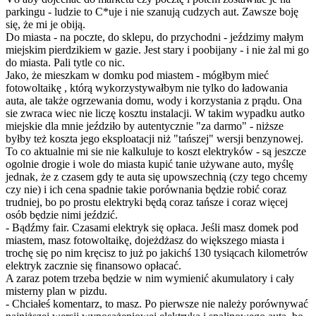
parkingu - ludzie to C*uje i nie szanują cudzych aut. Zawsze boję
się, że mi je obiją.
Do miasta - na poczte, do sklepu, do przychodni - jeździmy małym
miejskim pierdzikiem w gazie. Jest stary i poobijany - i nie żal mi go
do miasta. Pali tytle co nic.
Jako, że mieszkam w domku pod miastem - mógłbym mieć
fotowoltaikę , którą wykorzystywałbym nie tylko do ładowania
auta, ale także ogrzewania domu, wody i korzystania z prądu. Ona
sie zwraca wiec nie liczę kosztu instalacji. W takim wypadku autko
miejskie dla mnie jeździło by autentycznie "za darmo" - niższe
byłby też koszta jego eksploatacji niż "tańszej" wersji benzynowej.
To co aktualnie mi sie nie kalkuluje to koszt elektryków - są jeszcze
ogolnie drogie i wole do miasta kupić tanie używane auto, myślę
jednak, że z czasem gdy te auta się upowszechnią (czy tego chcemy
czy nie) i ich cena spadnie takie porównania będzie robić coraz
trudniej, bo po prostu elektryki będą coraz tańsze i coraz więcej
osób będzie nimi jeździć.
- Bądźmy fair. Czasami elektryk się opłaca. Jeśli masz domek pod
miastem, masz fotowoltaikę, dojeżdżasz do większego miasta i
trochę się po nim kręcisz to już po jakichś 130 tysiącach kilometrów
elektryk zacznie się finansowo opłacać.
A zaraz potem trzeba będzie w nim wymienić akumulatory i cały
misterny plan w pizdu.
- Chciałeś komentarz, to masz. Po pierwsze nie należy porównywać