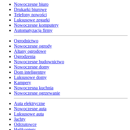
Nowoczesne biuro
Drukarki biurowe
Telefony nowości
Luksusowe zegarki
Nowoczesne komputery
Automatyzacja firmy
Ogrodnictwo
Nowoczesne ogrody
Altany ogrodowe
Ogrodzenia
Nowoczesne budownictwo
Nowoczesne domy
Dom inteligentny
Luksusowe domy
Kampery
Nowoczesna kuchnia
Nowoczesne ogrzewanie
Auta elektryczne
Nowoczesne auta
Luksusowe auta
Jachty
Odrzutowce
Helikoptery