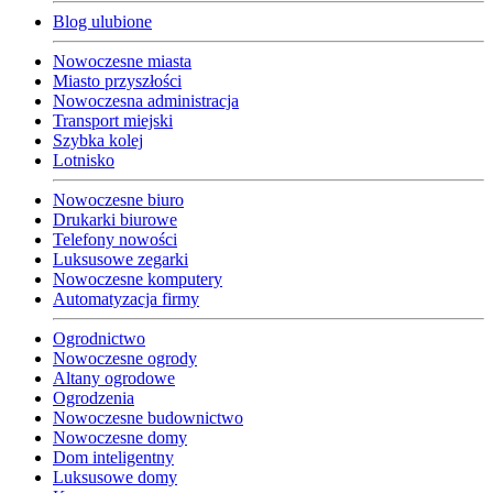
Blog ulubione
Nowoczesne miasta
Miasto przyszłości
Nowoczesna administracja
Transport miejski
Szybka kolej
Lotnisko
Nowoczesne biuro
Drukarki biurowe
Telefony nowości
Luksusowe zegarki
Nowoczesne komputery
Automatyzacja firmy
Ogrodnictwo
Nowoczesne ogrody
Altany ogrodowe
Ogrodzenia
Nowoczesne budownictwo
Nowoczesne domy
Dom inteligentny
Luksusowe domy