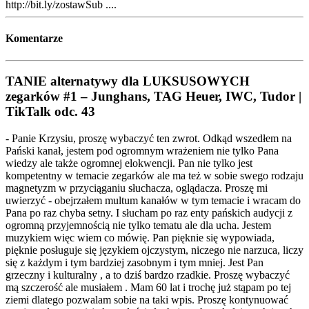
http://bit.ly/zostawSub ....
Komentarze
TANIE alternatywy dla LUKSUSOWYCH
zegarków #1 – Junghans, TAG Heuer, IWC, Tudor |
TikTalk odc. 43
- Panie Krzysiu, proszę wybaczyć ten zwrot. Odkąd wszedłem na
Pański kanał, jestem pod ogromnym wrażeniem nie tylko Pana
wiedzy ale także ogromnej elokwencji. Pan nie tylko jest
kompetentny w temacie zegarków ale ma też w sobie swego rodzaju
magnetyzm w przyciąganiu słuchacza, oglądacza. Proszę mi
uwierzyć - obejrzałem multum kanałów w tym temacie i wracam do
Pana po raz chyba setny. I słucham po raz enty pańskich audycji z
ogromną przyjemnością nie tylko tematu ale dla ucha. Jestem
muzykiem więc wiem co mówię. Pan pięknie się wypowiada,
pięknie posługuje się językiem ojczystym, niczego nie narzuca, liczy
się z każdym i tym bardziej zasobnym i tym mniej. Jest Pan
grzeczny i kulturalny , a to dziś bardzo rzadkie. Proszę wybaczyć
mą szczerość ale musiałem . Mam 60 lat i trochę już stąpam po tej
ziemi dlatego pozwalam sobie na taki wpis. Proszę kontynuować