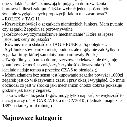
one są takie "tanie" - zmuszają kupujących do rozważenia
hurtowych ilości zakupu. Ciężko wybrać jeden spośród tylu
świetnie wyglądających propozycji. Jak tu nie zwariować?
- ROLEX > TAG H...
- Krzysiek,mówiłeś o zegarkach niemieckich Junkers. Mam pytanie
czy zegarki Zeppelin sa porównywalne
jakościowo,wytrzymałościowe,mechanicznie? Które sa lepsze
_stosunek ceny do jakości?
- Również mam słabość do TAG HEUER-a. Są obłędne...
- Styl Junkersów bardzo mi się podoba, ale nigdy nie założyłbym
zegarka firmy, której samoloty bombardowały Polskę.
- Twoje filmy są bardzo dobre, rzeczowe i ciekawe, ale dziękuję
youtubowi że można zwiększyć szybkość odtwarzania ;) 1.5
idealnie nadaje tempa a przecież CZAS to pieniądz ;)
- Moim zdaniem bez sensu jest kupowanie zegarka powyżej 1000zł
zegarek jest do wskazywania czasu i przy okazji wyglądać. Co mnie
obchodzi co jest w środku jaki mechanizm chodzi dobrze pokazuje
godzine jak każdy zegarek.
- Jako wielki entuzjasta Tagów mogę tylko napisać, że większość to
raczej marzy o TH CAR2A10, a nie CV2010 ;) Jednak "magiczne"
1887 na tarczy robi robotę;)
Najnowsze kategorie