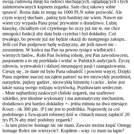
swoją cudowną misję ku radości słuchających, oglądających i tych
zainteresowanych kupnem zegarka. Sam chcę takowy sobie
sprawić. Bozia dała że mogę na 1000 PLN sobie pozwolić. Ale
czym więcej słucham , patrzę tym bardziej nie wiem. Nawet nie
wiem czy wypada Pana pytać prywatnie o doradztwo. Lubię
klasykę, chciałbym coś czytelnego bo oczy już nie te, nie chce
mnogości funkcji aby data była czytelna i był dokładny. Coś
trwałego, bo pewnie już nie będzie okazji do następnego zakupu..
Jeśli coś Pan podpowie będę wdzięczny, ale jeśli nawet nie -
zrozumiem. W końcu ma Pan na pewno tysiące wielbicieli i
wiernych fanów,. Robi Pan świetną robotę, jest Pan zawodowcem,
pasjonatem a to się przekłada i widać w Pańskich audycjach. Życzę
zdrowia, wytrwałości i dalszej nieustającej pasji i zaangażowania.
Cieszę się , że dane mi było Pana odnaleźć i powiem więcej. Dzięki
Panu zupełnie inaczej zacząłem patrzeć na ten niezwykły przedmiot,
narzędzie, piękny gadżet , niezwykłą biżuterię i cacko , które jest
także naszą swego rodzaju wizytówką. Pozdrawiam serdecznie.
- Mnie najbardziej zaskoczył chiński zegarek, ma szafirowe
szkiełko, jest idealnie wykonany i ma automatyczny mechanizm,
dodatkowo jest bardzo dokładny +- jedna minuta na dwa miesiące.
Koszt - ok 300 pln. :P I nie jest to podróbka. Naprawdę za coś
podobnego z Szwajcarii robionej dziś w chinach muszę zapłacić 20
tys PLN aby mieć podobny zegarek?
- Ja tam przeciw homage nic nie mam. Zawsze można kupić Omegę
homage Rolex nie wierzycie?. Kupiłem - więc co mam na łapie?