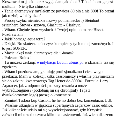
Kosztował majątek i teraz wyglądam jak idiota? Takich homage jest
multum... Nie tylko chińskie.
- Tanie alternatywy myślałem ze powiesz 80 pln a nie 800! To brzmi
jak rozbój w biały dzień
- Proszę czytać niemieckie nazwy po niemiecku :) Steinhart -
sztajnhart, Stowa - sztowa, Glashütte - Glashyte.
- Witam. Chętnie bym wysłuchał Twojej opinii o marce Bisset.
Pozdrawiam
- Jakiś homage aqua terra?
- Dzięki. Bo skutecznie leczysz kompleksy tych mniej zamożnych. I
to jest SUPER.
- Macie jakąś tanią alternatywę dla u-boata?
- Polecam Rolex !
- Tu możesz zerknąć
windykacja Lublin ubiius.pl
, widziałem, też się
zgadzam,
- Witam i pozdrawiam, gratuluję profesjonalizmu i ciekawego
przekazu. Mam w kolekcji kilka czasomierzy i właśnie przymierzam
sie do zakupu kwarcowego Tag Heuer do 8000zł. Formula 1 czy
Aqaracer, jak z odpornością na zarysowania a może
wybraćLongines? (podobają mi się chrongrafy Taga z
dwukolorowym logo) proszę o komentarz.
- Zamiast Tudora kup Casio... he he no dobra bez komentarza. 🤦🏽‍♂️
- Właśnie utknąłem w gąszczu superfajnych zegarków casio edifice.
Już kilkanaście udało mi się wyselekcjonować, gdy Krzysiek
zaświecił mi przed oczyma kilkoma następnymi. Już wiem dlaczego