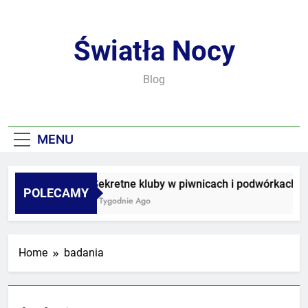
Skip
to
content
Światła Nocy
Blog
MENU
Sekretne kluby w piwnicach i podwórkach
POLECAMY
3 Tygodnie Ago
Home
badania