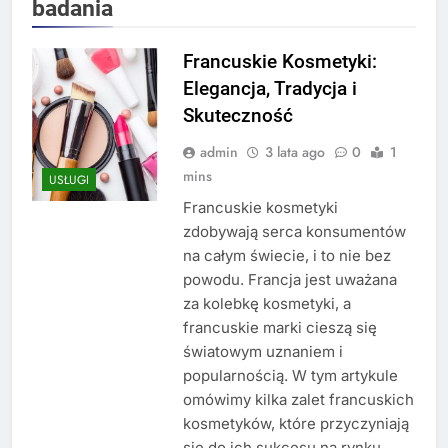
badania
Francuskie Kosmetyki:
Elegancja, Tradycja i
Skuteczność
admin
3 lata ago
0
1
mins
USŁUGI
Francuskie kosmetyki
zdobywają serca konsumentów
na całym świecie, i to nie bez
powodu. Francja jest uważana
za kolebkę kosmetyki, a
francuskie marki cieszą się
światowym uznaniem i
popularnością. W tym artykule
omówimy kilka zalet francuskich
kosmetyków, które przyczyniają
się do ich sukcesu na rynku