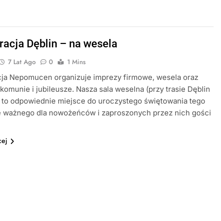
racja Dęblin – na wesela
7 Lat Ago
0
1 Mins
cja Nepomucen organizuje imprezy firmowe, wesela oraz
 komunie i jubileusze. Nasza sala weselna (przy trasie Dęblin
 to odpowiednie miejsce do uroczystego świętowania tego
e ważnego dla nowożeńców i zaproszonych przez nich gości
cej