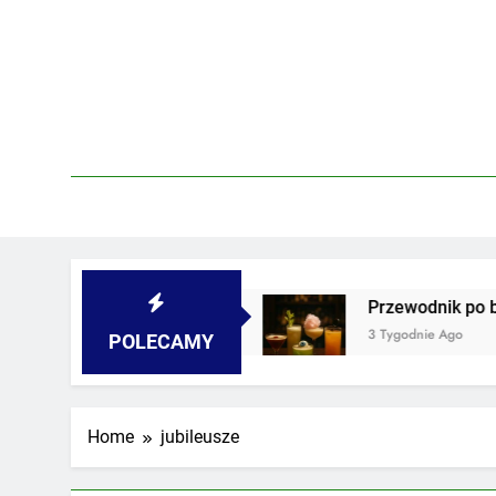
Skip
to
content
 piwnicach i podwórkach
Przewodnik po barac
3 Tygodnie Ago
POLECAMY
Home
jubileusze