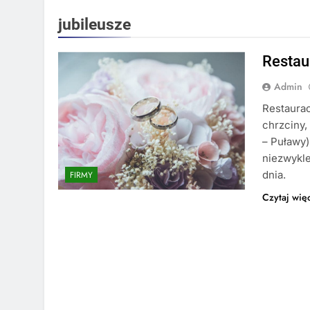
jubileusze
Restau
Admin
Restaura
chrzciny,
– Puławy)
niezwykl
dnia.
FIRMY
Czytaj wię