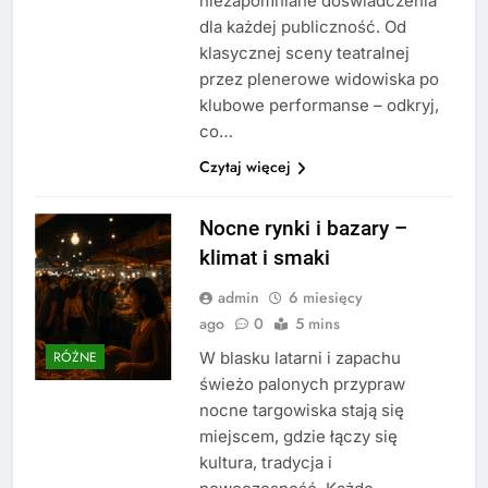
niezapomniane doświadczenia
dla każdej publiczność. Od
klasycznej sceny teatralnej
przez plenerowe widowiska po
klubowe performanse – odkryj,
co…
Czytaj więcej
Nocne rynki i bazary –
klimat i smaki
admin
6 miesięcy
ago
0
5 mins
W blasku latarni i zapachu
RÓŻNE
świeżo palonych przypraw
nocne targowiska stają się
miejscem, gdzie łączy się
kultura, tradycja i