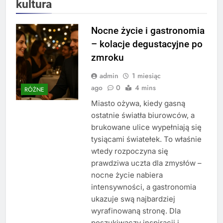
kultura
Nocne życie i gastronomia
– kolacje degustacyjne po
zmroku
admin
1 miesiąc
ago
0
4 mins
RÓŻNE
Miasto ożywa, kiedy gasną
ostatnie światła biurowców, a
brukowane ulice wypełniają się
tysiącami światełek. To właśnie
wtedy rozpoczyna się
prawdziwa uczta dla zmysłów –
nocne życie nabiera
intensywności, a gastronomia
ukazuje swą najbardziej
wyrafinowaną stronę. Dla
poszukiwaczy inspiracji i