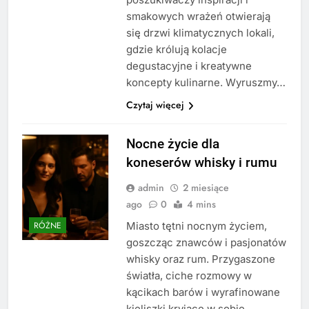
smakowych wrażeń otwierają
się drzwi klimatycznych lokali,
gdzie królują kolacje
degustacyjne i kreatywne
koncepty kulinarne. Wyruszmy…
Czytaj więcej
Nocne życie dla
koneserów whisky i rumu
admin
2 miesiące
ago
0
4 mins
Miasto tętni nocnym życiem,
RÓŻNE
goszcząc znawców i pasjonatów
whisky oraz rum. Przygaszone
światła, ciche rozmowy w
kącikach barów i wyrafinowane
kieliszki kryjące w sobie