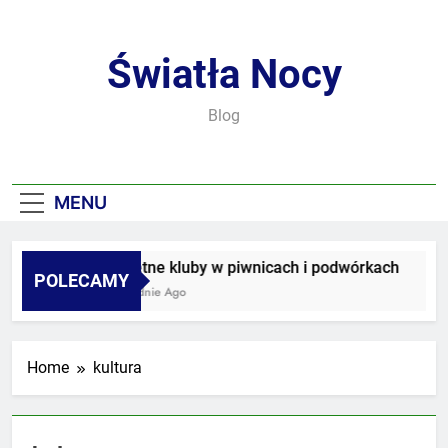
Skip
to
content
Światła Nocy
Blog
MENU
Sekretne kluby w piwnicach i podwórkach
POLECAMY
3 Tygodnie Ago
Home
kultura