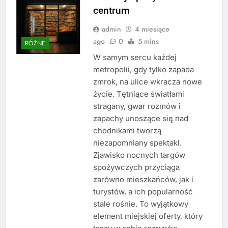
centrum
admin
4 miesiące
ago
0
5 mins
RÓŻNE
W samym sercu każdej
metropolii, gdy tylko zapada
zmrok, na ulice wkracza nowe
życie. Tętniące światłami
stragany, gwar rozmów i
zapachy unoszące się nad
chodnikami tworzą
niezapomniany spektakl.
Zjawisko nocnych targów
spożywczych przyciąga
zarówno mieszkańców, jak i
turystów, a ich popularność
stale rośnie. To wyjątkowy
element miejskiej oferty, który