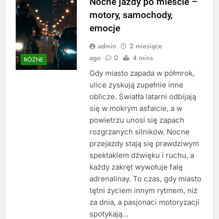
Nocne jazdy po mieście –
motory, samochody,
emocje
admin
2 miesiące
ago
0
4 mins
RÓŻNE
Gdy miasto zapada w półmrok,
ulice zyskują zupełnie inne
oblicze. Światła latarni odbijają
się w mokrym asfalcie, a w
powietrzu unosi się zapach
rozgrzanych silników. Nocne
przejazdy stają się prawdziwym
spektaklem dźwięku i ruchu, a
każdy zakręt wywołuje falę
adrenalinay. To czas, gdy miasto
tętni życiem innym rytmem, niż
za dnia, a pasjonaci motoryzacji
spotykają…