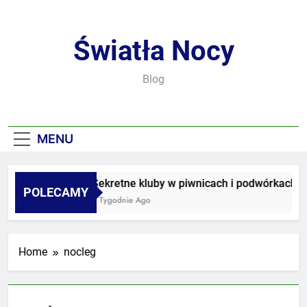
Skip
to
content
Światła Nocy
Blog
MENU
Sekretne kluby w piwnicach i podwórkach
POLECAMY
2 Tygodnie Ago
Home
nocleg