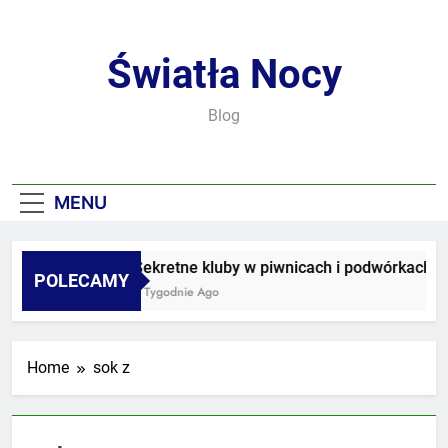
Skip
to
content
Światła Nocy
Blog
MENU
Sekretne kluby w piwnicach i podwórkach
POLECAMY
3 Tygodnie Ago
Home
sok z