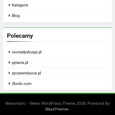
Kategorie
Blog
Polecamy
nocnedyskusje.pl
pytacie.pl
zyciewmiescie.pl
2kroki.com
Newsmatic - News WordPress Theme 2026. Powered By
.
BlazeThemes