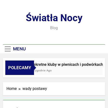
Skip
to
content
Światła Nocy
Blog
MENU
Sekretne kluby w piwnicach i podwórkach
POLECAMY
2 Tygodnie Ago
Home
wady postawy