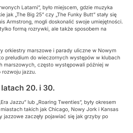
erwonych Latarni”, było miejscem, gdzie muzyka
ie jak „The Big 25” czy „The Funky Butt” stały się
uis Armstrong, mogli doskonalić swoje umiejętności.
tylko formą rozrywki, ale także sposobem na
ały orkiestry marszowe i parady uliczne w Nowym
sto preludium do wieczornych występów w klubach
ach marszowych, często występowali później w
 rozwoju jazzu.
atach 20. i 30.
„Era Jazzu” lub „Roaring Twenties”, były okresem
miastach takich jak Chicago, Nowy Jork i Kansas
uby jazzowe zaczęły pojawiać się jak grzyby po