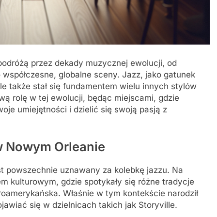
 podróżą przez dekady muzycznej ewolucji, od
spółczesne, globalne sceny. Jazz, jako gatunek
ale także stał się fundamentem wielu innych stylów
 rolę w tej ewolucji, będąc miejscami, gdzie
e umiejętności i dzielić się swoją pasją z
w Nowym Orleanie
est powszechnie uznawany za kolebkę jazzu. Na
em kulturowym, gdzie spotykały się różne tradycje
roamerykańska. Właśnie w tym kontekście narodził
jawiać się w dzielnicach takich jak Storyville.