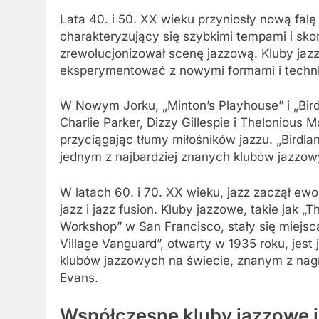
Lata 40. i 50. XX wieku przyniosły nową falę
charakteryzujący się szybkimi tempami i sk
zrewolucjonizował scenę jazzową. Kluby jazz
eksperymentować z nowymi formami i techn
W Nowym Jorku, „Minton’s Playhouse” i „Bird
Charlie Parker, Dizzy Gillespie i Thelonious
przyciągając tłumy miłośników jazzu. „Birdla
jednym z najbardziej znanych klubów jazzow
W latach 60. i 70. XX wieku, jazz zaczął ew
jazz i jazz fusion. Kluby jazzowe, takie jak
Workshop” w San Francisco, stały się miejsc
Village Vanguard”, otwarty w 1935 roku, jest
klubów jazzowych na świecie, znanym z nagra
Evans.
Współczesne kluby jazzowe i 