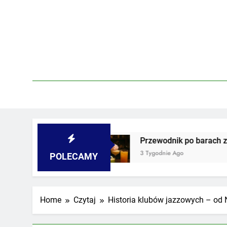
Skip
to
content
wórkach
Przewodnik po barach z najdziwniejs
3 Tygodnie Ago
POLECAMY
Home
Czytaj
Historia klubów jazzowych – od