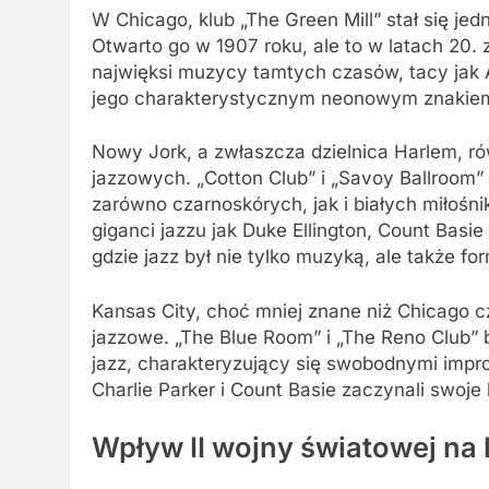
W Chicago, klub „The Green Mill” stał się je
Otwarto go w 1907 roku, ale to w latach 20. 
najwięksi muzycy tamtych czasów, tacy jak A
jego charakterystycznym neonowym znakiem,
Nowy Jork, a zwłaszcza dzielnica Harlem, r
jazzowych. „Cotton Club” i „Savoy Ballroom” 
zarówno czarnoskórych, jak i białych miłośn
giganci jazzu jak Duke Ellington, Count Basie 
gdzie jazz był nie tylko muzyką, ale także f
Kansas City, choć mniej znane niż Chicago 
jazzowe. „The Blue Room” i „The Reno Club” b
jazz, charakteryzujący się swobodnymi impr
Charlie Parker i Count Basie zaczynali swoje
Wpływ II wojny światowej na