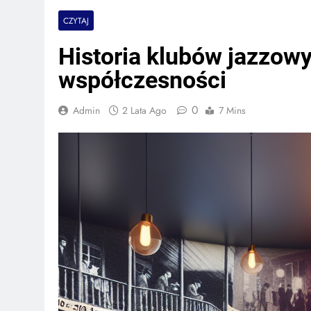
CZYTAJ
Historia klubów jazzow
współczesności
0
Admin
2 Lata Ago
7 Mins