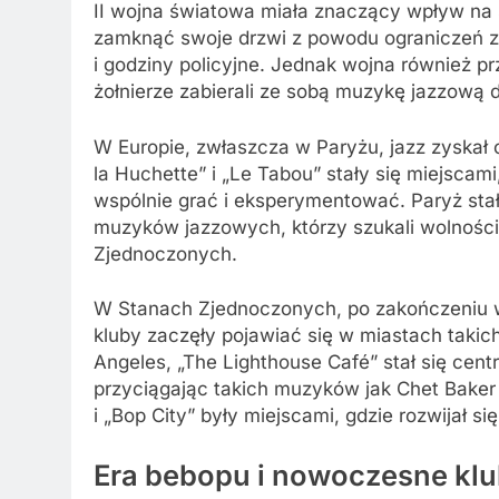
II wojna światowa miała znaczący wpływ na 
zamknąć swoje drzwi z powodu ograniczeń zw
i godziny policyjne. Jednak wojna również pr
żołnierze zabierali ze sobą muzykę jazzową do
W Europie, zwłaszcza w Paryżu, jazz zyskał 
la Huchette” i „Le Tabou” stały się miejsca
wspólnie grać i eksperymentować. Paryż sta
muzyków jazzowych, którzy szukali wolności 
Zjednoczonych.
W Stanach Zjednoczonych, po zakończeniu w
kluby zaczęły pojawiać się w miastach takich
Angeles, „The Lighthouse Café” stał się ce
przyciągając takich muzyków jak Chet Baker 
i „Bop City” były miejscami, gdzie rozwijał si
Era bebopu i nowoczesne kl