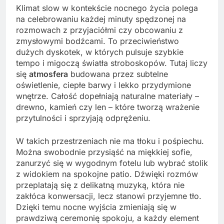
Klimat slow w kontekście nocnego życia polega
na celebrowaniu każdej minuty spędzonej na
rozmowach z przyjaciółmi czy obcowaniu z
zmysłowymi bodźcami. To przeciwieństwo
dużych dyskotek, w których pulsuje szybkie
tempo i migoczą światła stroboskopów. Tutaj liczy
się
atmosfera
budowana przez subtelne
oświetlenie, ciepłe barwy i lekko przydymione
wnętrze. Całość dopełniają naturalne materiały –
drewno, kamień czy len – które tworzą wrażenie
przytulności i sprzyjają odprężeniu.
W takich przestrzeniach nie ma tłoku i pośpiechu.
Można swobodnie przysiąść na miękkiej sofie,
zanurzyć się w wygodnym fotelu lub wybrać stolik
z widokiem na spokojne patio. Dźwięki rozmów
przeplatają się z delikatną muzyką, która nie
zakłóca konwersacji, lecz stanowi przyjemne tło.
Dzięki temu nocne wyjścia zmieniają się w
prawdziwą ceremonię spokoju, a każdy element