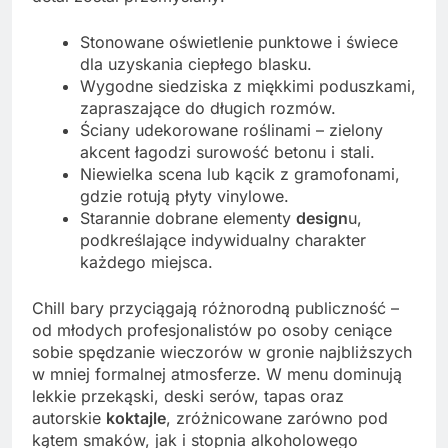
Stonowane oświetlenie punktowe i świece
dla uzyskania ciepłego blasku.
Wygodne siedziska z miękkimi poduszkami,
zapraszające do długich rozmów.
Ściany udekorowane roślinami – zielony
akcent łagodzi surowość betonu i stali.
Niewielka scena lub kącik z gramofonami,
gdzie rotują płyty vinylowe.
Starannie dobrane elementy
design
u,
podkreślające indywidualny charakter
każdego miejsca.
Chill bary przyciągają różnorodną publiczność –
od młodych profesjonalistów po osoby ceniące
sobie spędzanie wieczorów w gronie najbliższych
w mniej formalnej atmosferze. W menu dominują
lekkie przekąski, deski serów, tapas oraz
autorskie
koktajle
, zróżnicowane zarówno pod
kątem smaków, jak i stopnia alkoholowego