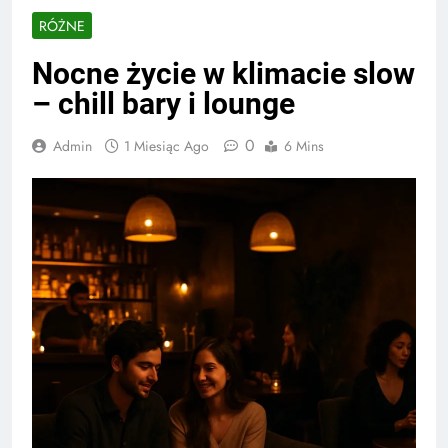
RÓŻNE
Nocne życie w klimacie slow
– chill bary i lounge
0
Admin
1 Miesiąc Ago
6 Mins