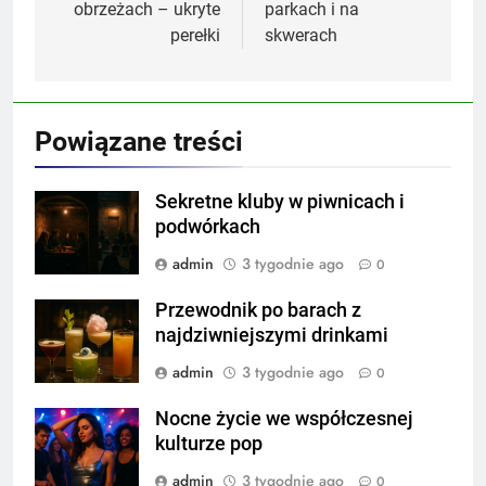
obrzeżach – ukryte
parkach i na
perełki
skwerach
Powiązane treści
Sekretne kluby w piwnicach i
podwórkach
admin
3 tygodnie ago
0
Przewodnik po barach z
najdziwniejszymi drinkami
admin
3 tygodnie ago
0
Nocne życie we współczesnej
kulturze pop
admin
3 tygodnie ago
0