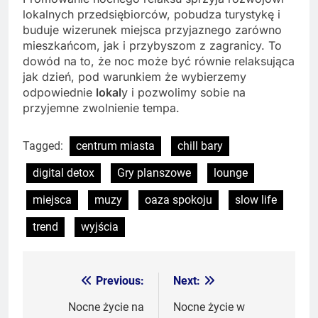
lokalnych przedsiębiorców, pobudza turystykę i
buduje wizerunek miejsca przyjaznego zarówno
mieszkańcom, jak i przybyszom z zagranicy. To
dowód na to, że noc może być równie relaksująca
jak dzień, pod warunkiem że wybierzemy
odpowiednie
lokal
y i pozwolimy sobie na
przyjemne zwolnienie tempa.
Tagged:
centrum miasta
chill bary
digital detox
Gry planszowe
lounge
miejsca
muzy
oaza spokoju
slow life
trend
wyjścia
Previous:
Next:
Nawigacja
wpisu
Nocne życie na
Nocne życie w