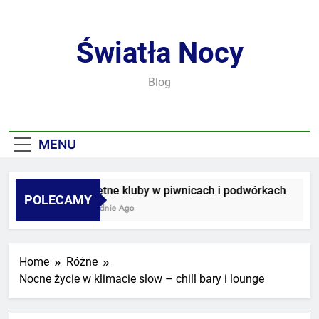
Skip
to
content
Światła Nocy
Blog
MENU
Sekretne kluby w piwnicach i podwórkach
POLECAMY
3 Tygodnie Ago
Home
Różne
Nocne życie w klimacie slow – chill bary i lounge