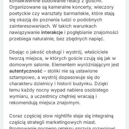
konsekwentne budowanie relacji z gośćmi.
Organizowane są kameralne koncerty, wieczory
poetyckie czy warsztaty barmańskie, które stają
się okazją do poznania ludzi o podobnych
zainteresowaniach. W takich warunkach
nawiązywanie
interakcje
i pogłębianie znajomości
przebiega naturalnie, bez zbędnych napięć.
Dbając o jakość obsługi i wystrój, właściciele
tworzą miejsca, w których goście czują się jak w
domowym salonie. Elementem wyróżniającym jest
autentyczność
– stoliki nie są ustawione
sztampowo, a wystrój dopasowuje się do
charakteru dzielnicy i historii budynku. Dzięki
temu każdy nocny wypad nabiera osobistego
wymiaru, a uczestnicy chętniej wracają i
rekomendują miejsca znajomym.
Coraz częściej slow nightlife staje się integralną
częścią strategii marketingowych miast.
Promowanie nocnego relaksu sprzyja rozwojowi