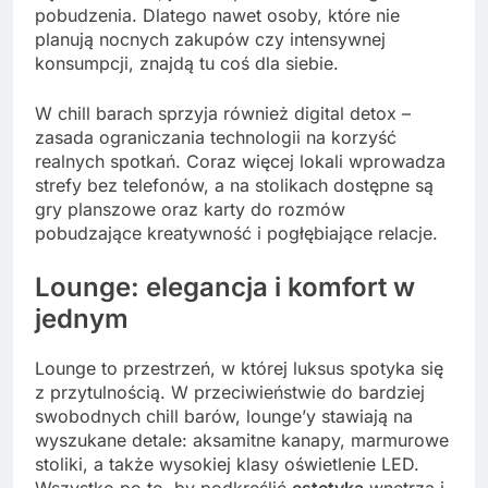
pobudzenia. Dlatego nawet osoby, które nie
planują nocnych zakupów czy intensywnej
konsumpcji, znajdą tu coś dla siebie.
W chill barach sprzyja również digital detox –
zasada ograniczania technologii na korzyść
realnych spotkań. Coraz więcej lokali wprowadza
strefy bez telefonów, a na stolikach dostępne są
gry planszowe oraz karty do rozmów
pobudzające kreatywność i pogłębiające relacje.
Lounge: elegancja i komfort w
jednym
Lounge to przestrzeń, w której luksus spotyka się
z przytulnością. W przeciwieństwie do bardziej
swobodnych chill barów, lounge’y stawiają na
wyszukane detale: aksamitne kanapy, marmurowe
stoliki, a także wysokiej klasy oświetlenie LED.
Wszystko po to, by podkreślić
estetyka
wnętrza i