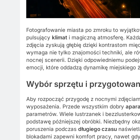
Fotografowanie miasta po zmroku to wyjątk
pulsujący
klimat
i magiczną atmosferę. Każda
zdjęcia zyskują głębię dzięki kontrastom mię
wymaga nie tylko znajomości techniki, ale r
nocnej scenerii. Dzięki odpowiedniemu podej
emocji, które oddadzą dynamikę miejskiego ż
Wybór sprzętu i przygotowani
Aby rozpocząć przygodę z nocnymi zdjęciam
wyposażenia. Przede wszystkim dobry
apara
parametrów. Wiele lustrzanek i bezzlusterk
podstawę późniejszej obróbki. Niezbędny oka
poruszenia podczas
długiego czasu
naświetl
blokadami zapewni komfort pracy, nawet gdy