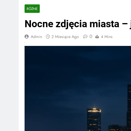
RÓŻNE
Nocne zdjęcia miasta – 
0
Admin
2 Miesiące Ago
4 Mins