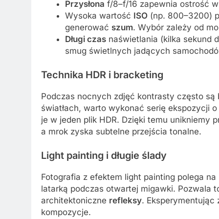
Przysłona
f/8–f/16 zapewnia ostrość w 
Wysoka wartość
ISO
(np. 800–3200) p
generować
szum
. Wybór zależy od moż
Długi czas
naświetlania (kilka sekund do
smug świetlnych jadących samochodów
Technika HDR i bracketing
Podczas nocnych zdjęć kontrasty często są b
światłach, warto wykonać serię ekspozycji o
je w jeden plik HDR. Dzięki temu unikniemy 
a mrok zyska subtelne przejścia tonalne.
Light painting i długie ślady
Fotografia z efektem light painting polega
latarką podczas otwartej migawki. Pozwala t
architektoniczne
refleksy
. Eksperymentując 
kompozycje.