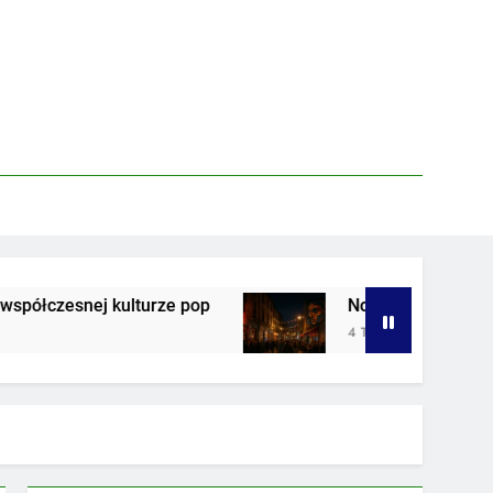
 kulturze pop
Nocne życie w strefie artystycz
4 Tygodnie Ago