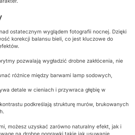
arakter.
y
nad ostatecznym wyglądem fotografii nocnej. Dzięki
ość korekcji balansu bieli, co jest kluczowe do
efektów.
lgorytmy pozwalają wygładzić drobne zakłócenia, nie
nać różnice między barwami lamp sodowych,
bywa detale w cieniach i przywraca głębię w
rokontrastu podkreślają strukturę murów, brukowanych
h.
mi, możesz uzyskać zarówno naturalny efekt, jak i
uwagę na drobne poprawki takie jak usuwanie