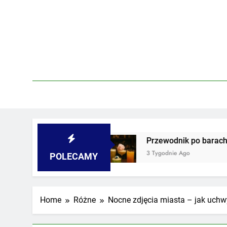
Skip
to
content
odwórkach
Przewodnik po barach z najdziwnie
3 Tygodnie Ago
POLECAMY
Home
Różne
Nocne zdjęcia miasta – jak uchwy