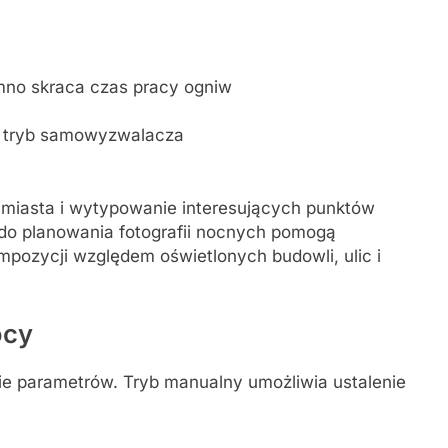
mno skraca czas pracy ogniw
b tryb samowyzwalacza
 miasta i wytypowanie interesujących punktów
 do planowania fotografii nocnych pomogą
mpozycji względem oświetlonych budowli, ulic i
ocy
ie parametrów. Tryb manualny umożliwia ustalenie