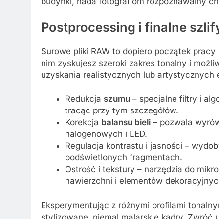
budynki, nada fotografiom rozpoznawalny ch
Postprocessing i finalne szlif
Surowe pliki RAW to dopiero początek pracy 
nim zyskujesz szeroki zakres tonalny i możliw
uzyskania realistycznych lub artystycznych 
Redukcja
szumu
– specjalne filtry i a
tracąc przy tym szczegółów.
Korekcja
balansu bieli
– pozwala wyrów
halogenowych i LED.
Regulacja kontrastu i jasności – wydo
podświetlonych fragmentach.
Ostrość i tekstury – narzędzia do mik
nawierzchni i elementów dekoracyjnyc
Eksperymentując z różnymi profilami tonalny
stylizowane, niemal malarskie kadry. Zwróć 