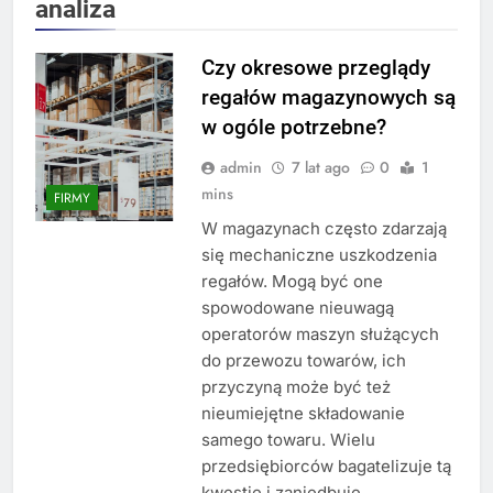
analiza
Czy okresowe przeglądy
regałów magazynowych są
w ogóle potrzebne?
admin
7 lat ago
0
1
mins
FIRMY
W magazynach często zdarzają
się mechaniczne uszkodzenia
regałów. Mogą być one
spowodowane nieuwagą
operatorów maszyn służących
do przewozu towarów, ich
przyczyną może być też
nieumiejętne składowanie
samego towaru. Wielu
przedsiębiorców bagatelizuje tą
kwestię i zaniedbuje