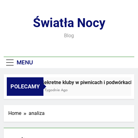
Skip
to
content
Światła Nocy
Blog
MENU
Sekretne kluby w piwnicach i podwórkach
POLECAMY
3 Tygodnie Ago
Home
analiza