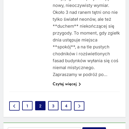
nowy, nieoczywisty wymiar.
Około 3 nad ranem tętni ono nie
tylko świateł neonów, ale też
**duchem** niekończącej się
przygody. To moment, gdy zgiełk
dnia ustępuje miejsca
**spokój**, a na tle pustych
chodników i rozświetlonych
fasad budynków wyłania się coś
niemal mistycznego.
Zapraszamy w podróż po…
Czytaj więcej
1
2
3
4