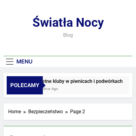
Skip
to
content
Światła Nocy
Blog
MENU
Sekretne kluby w piwnicach i podwórkach
POLECAMY
3 Tygodnie Ago
Home
Bezpieczeństwo
Page 2