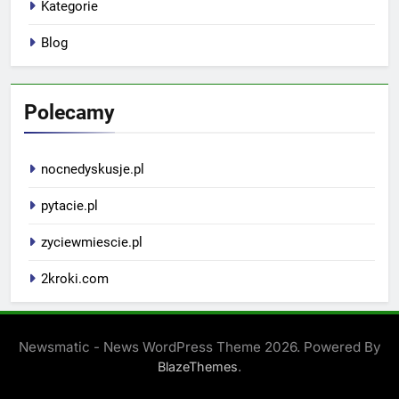
Kategorie
Blog
Polecamy
nocnedyskusje.pl
pytacie.pl
zyciewmiescie.pl
2kroki.com
Newsmatic - News WordPress Theme 2026. Powered By
.
BlazeThemes