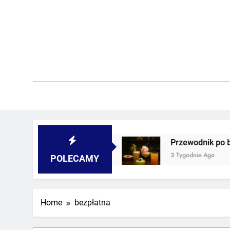
Skip
to
content
 piwnicach i podwórkach
Przewodnik po barac
3 Tygodnie Ago
POLECAMY
Home
bezpłatna