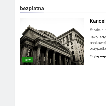
bezpłatna
Kancel
Admin
Jako jed
bankowej
przypadk
Czytaj wię
FIRMY