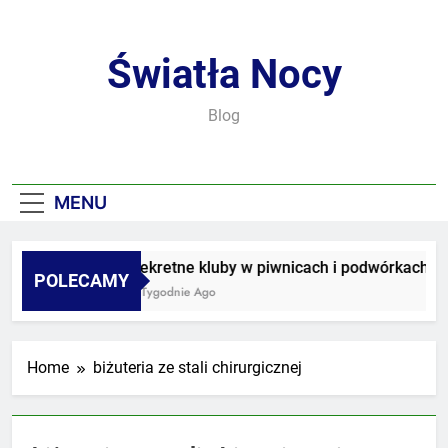
Skip
to
content
Światła Nocy
Blog
MENU
Sekretne kluby w piwnicach i podwórkach
POLECAMY
2 Tygodnie Ago
Home
biżuteria ze stali chirurgicznej