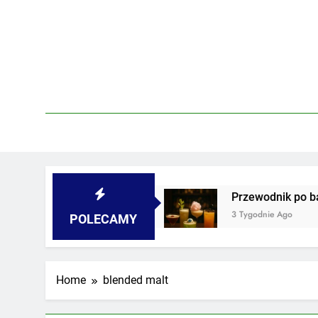
Skip
to
content
piwnicach i podwórkach
Przewodnik po barach
3 Tygodnie Ago
POLECAMY
Home
blended malt