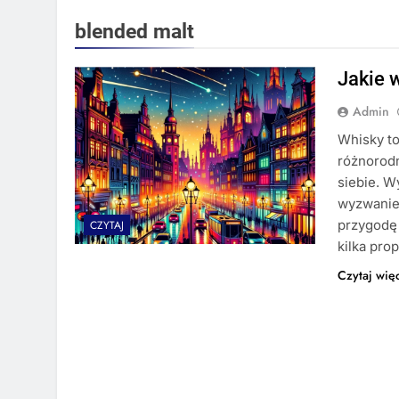
blended malt
Jakie 
Admin
Whisky to
różnorodn
siebie. 
wyzwaniem
przygodę
CZYTAJ
kilka pro
Czytaj wię