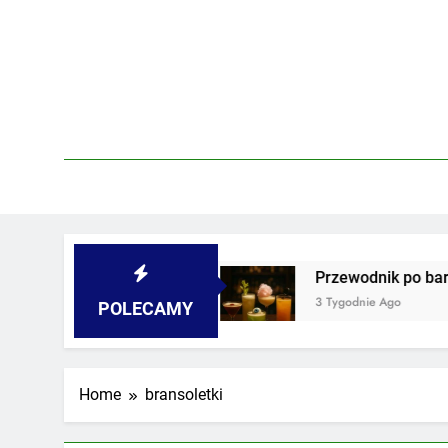
Skip
to
content
iwnicach i podwórkach
Przewodnik po barach 
3 Tygodnie Ago
POLECAMY
Home
bransoletki