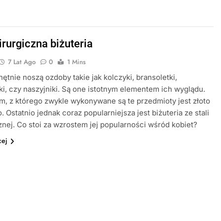
irurgiczna biżuteria
7 Lat Ago
0
1 Mins
hętnie noszą ozdoby takie jak kolczyki, bransoletki,
ki, czy naszyjniki. Są one istotnym elementem ich wyglądu.
m, z którego zwykle wykonywane są te przedmioty jest złoto
. Ostatnio jednak coraz popularniejsza jest biżuteria ze stali
znej. Co stoi za wzrostem jej popularności wśród kobiet?
cej