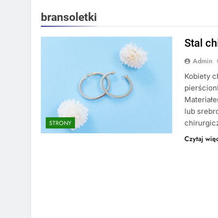
bransoletki
Stal ch
Admin
Kobiety c
pierścion
Materiałe
lub srebro
chirurgic
STRONY
Czytaj wię