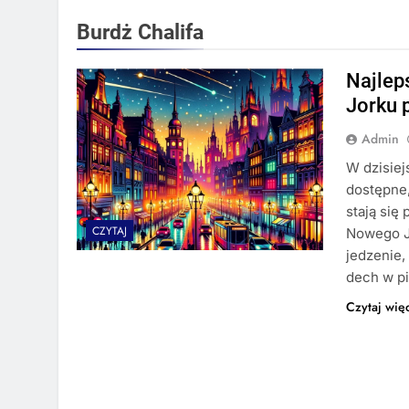
Burdż Chalifa
Najlep
Jorku 
Admin
W dzisiej
dostępne,
stają się
CZYTAJ
Nowego Jo
jedzenie,
dech w pi
Czytaj wię