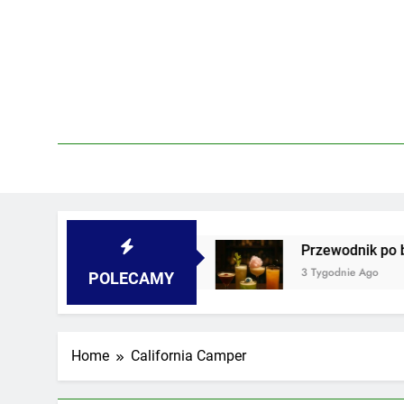
Skip
to
content
 piwnicach i podwórkach
Przewodnik po barac
3 Tygodnie Ago
POLECAMY
Home
California Camper