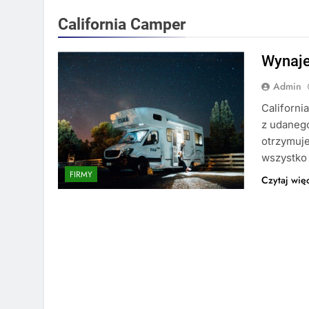
California Camper
Wynaje
Admin
Californi
z udanego
otrzymuj
wszystko 
FIRMY
Czytaj wię