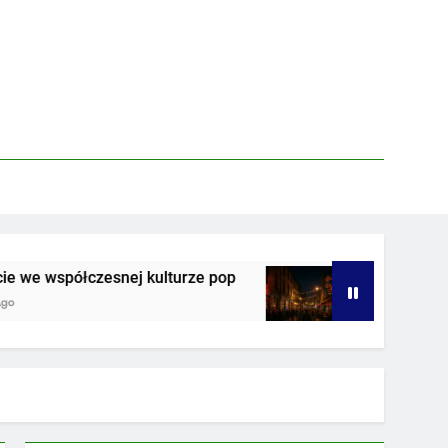
e współczesnej kulturze pop
Nocne życie w st
3 Tygodnie Ago