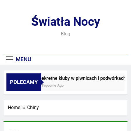
Skip
to
content
Światła Nocy
Blog
MENU
Sekretne kluby w piwnicach i podwórkach
POLECAMY
3 Tygodnie Ago
Home
Chiny