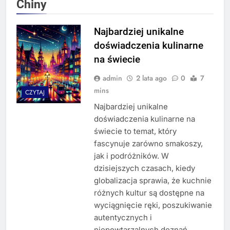
Chiny
Najbardziej unikalne
doświadczenia kulinarne
na świecie
admin
2 lata ago
0
7
mins
CZYTAJ
Najbardziej unikalne
doświadczenia kulinarne na
świecie to temat, który
fascynuje zarówno smakoszy,
jak i podróżników. W
dzisiejszych czasach, kiedy
globalizacja sprawia, że kuchnie
różnych kultur są dostępne na
wyciągnięcie ręki, poszukiwanie
autentycznych i
niepowtarzalnych doznań