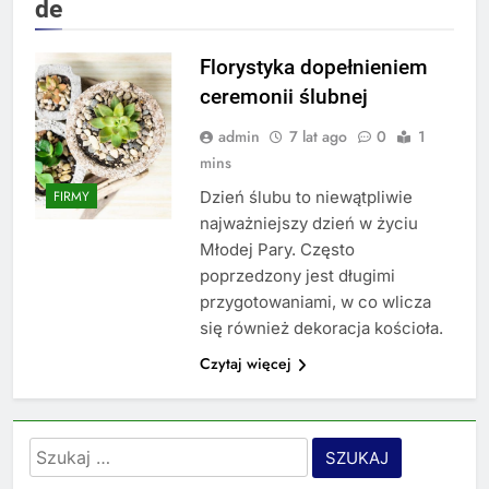
de
Florystyka dopełnieniem
ceremonii ślubnej
admin
7 lat ago
0
1
mins
Dzień ślubu to niewątpliwie
FIRMY
najważniejszy dzień w życiu
Młodej Pary. Często
poprzedzony jest długimi
przygotowaniami, w co wlicza
się również dekoracja kościoła.
Czytaj więcej
Szukaj: