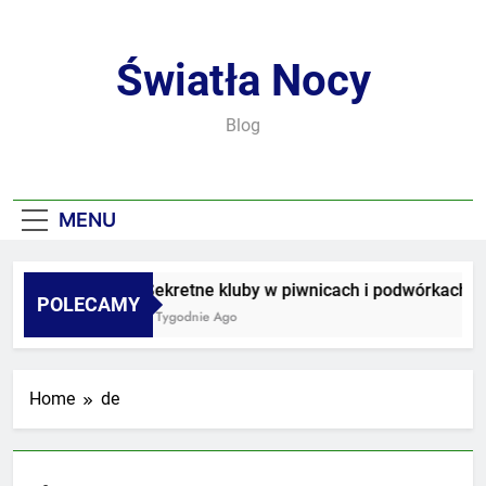
Skip
to
content
Światła Nocy
Blog
MENU
Sekretne kluby w piwnicach i podwórkach
POLECAMY
3 Tygodnie Ago
Home
de