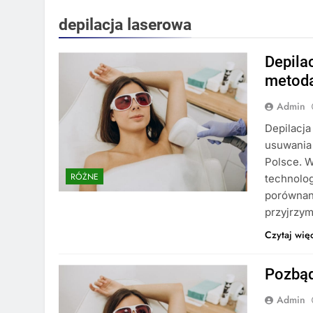
depilacja laserowa
Depila
metoda
Admin
Depilacja
usuwania 
Polsce. W
RÓŻNE
technolog
porównani
przyjrzym
Czytaj wię
Pozbąd
Admin