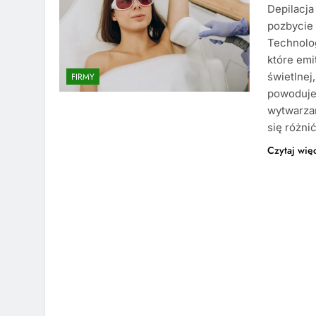
Depilacja
pozbycie 
Technolo
które emi
świetlnej
FIRMY
powoduje
wytwarza
się różni
Czytaj wię