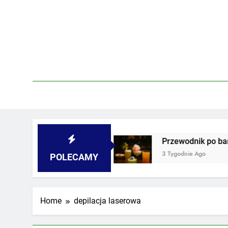
Skip
to
content
iwnicach i podwórkach
Przewodnik po barach 
3 Tygodnie Ago
POLECAMY
Home
depilacja laserowa