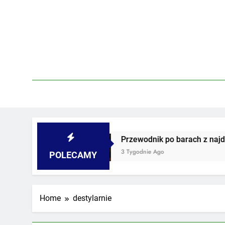
Skip
to
content
 podwórkach
Przewodnik po barach z najdziwn
3 Tygodnie Ago
POLECAMY
Home
destylarnie