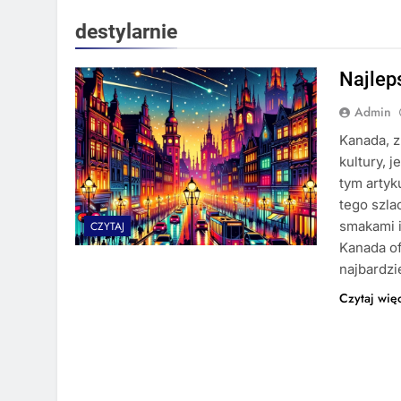
destylarnie
Najlep
Admin
Kanada, z
kultury, 
tym artyk
tego szl
smakami 
CZYTAJ
Kanada of
najbardz
Czytaj wię