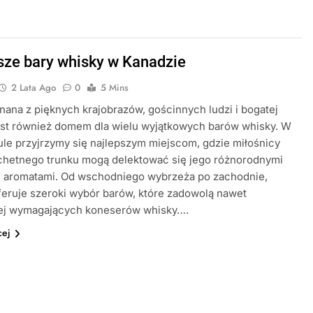
sze bary whisky w Kanadzie
2 Lata Ago
0
5 Mins
nana z pięknych krajobrazów, gościnnych ludzi i bogatej
jest również domem dla wielu wyjątkowych barów whisky. W
ule przyjrzymy się najlepszym miejscom, gdzie miłośnicy
achetnego trunku mogą delektować się jego różnorodnymi
i aromatami. Od wschodniego wybrzeża po zachodnie,
eruje szeroki wybór barów, które zadowolą nawet
iej wymagających koneserów whisky….
cej