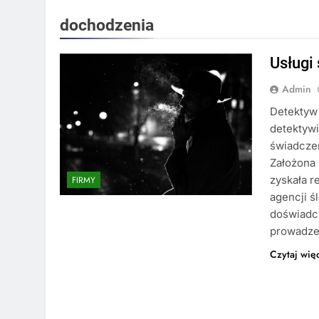
dochodzenia
Usługi
Admin
Detektyw
detektywi
świadczen
Założona 
zyskała r
FIRMY
agencji ś
doświadc
prowadze
Czytaj wię