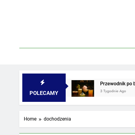
Skip
to
content
w piwnicach i podwórkach
Przewodnik po barac
3 Tygodnie Ago
POLECAMY
Home
dochodzenia