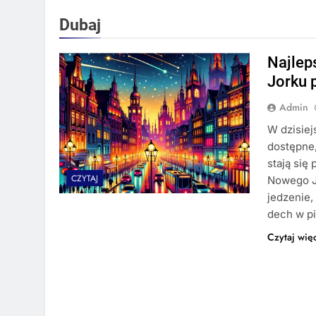
Dubaj
Najlep
Jorku 
Admin
W dzisiej
dostępne,
stają się
CZYTAJ
Nowego Jo
jedzenie,
dech w pi
Czytaj wię