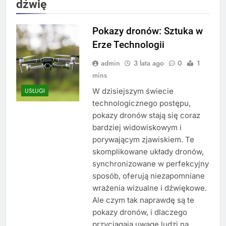
dźwię
Pokazy dronów: Sztuka w
Erze Technologii
admin
3 lata ago
0
1
mins
W dzisiejszym świecie
USŁUGI
technologicznego postępu,
pokazy dronów stają się coraz
bardziej widowiskowym i
porywającym zjawiskiem. Te
skomplikowane układy dronów,
synchronizowane w perfekcyjny
sposób, oferują niezapomniane
wrażenia wizualne i dźwiękowe.
Ale czym tak naprawdę są te
pokazy dronów, i dlaczego
przyciągają uwagę ludzi na