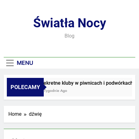
Skip
to
content
Światła Nocy
Blog
MENU
Sekretne kluby w piwnicach i podwórkach
POLECAMY
2 Tygodnie Ago
Home
dźwię