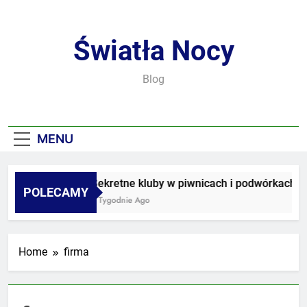
Skip
to
content
Światła Nocy
Blog
MENU
Sekretne kluby w piwnicach i podwórkach
POLECAMY
3 Tygodnie Ago
Home
firma