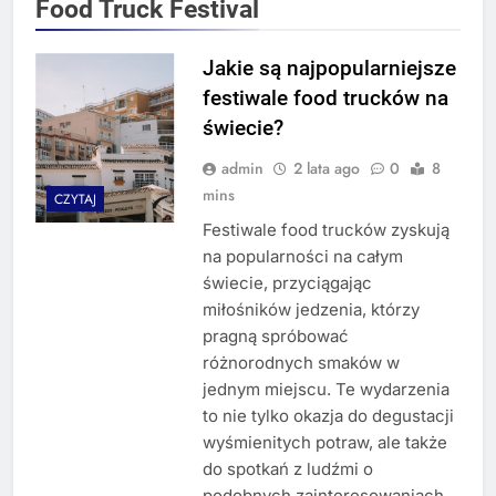
Food Truck Festival
Jakie są najpopularniejsze
festiwale food trucków na
świecie?
admin
2 lata ago
0
8
mins
CZYTAJ
Festiwale food trucków zyskują
na popularności na całym
świecie, przyciągając
miłośników jedzenia, którzy
pragną spróbować
różnorodnych smaków w
jednym miejscu. Te wydarzenia
to nie tylko okazja do degustacji
wyśmienitych potraw, ale także
do spotkań z ludźmi o
podobnych zainteresowaniach,