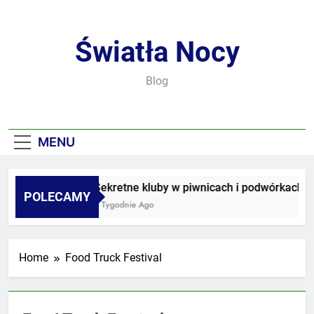
Skip
to
content
Światła Nocy
Blog
MENU
Sekretne kluby w piwnicach i podwórkach
POLECAMY
2 Tygodnie Ago
Home
Food Truck Festival