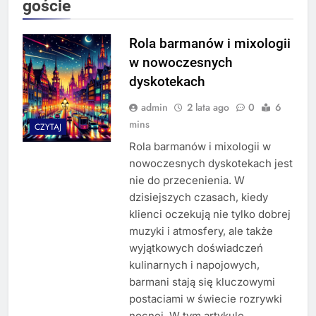
goście
Rola barmanów i mixologii
w nowoczesnych
dyskotekach
admin
2 lata ago
0
6
mins
CZYTAJ
Rola barmanów i mixologii w
nowoczesnych dyskotekach jest
nie do przecenienia. W
dzisiejszych czasach, kiedy
klienci oczekują nie tylko dobrej
muzyki i atmosfery, ale także
wyjątkowych doświadczeń
kulinarnych i napojowych,
barmani stają się kluczowymi
postaciami w świecie rozrywki
nocnej. W tym artykule