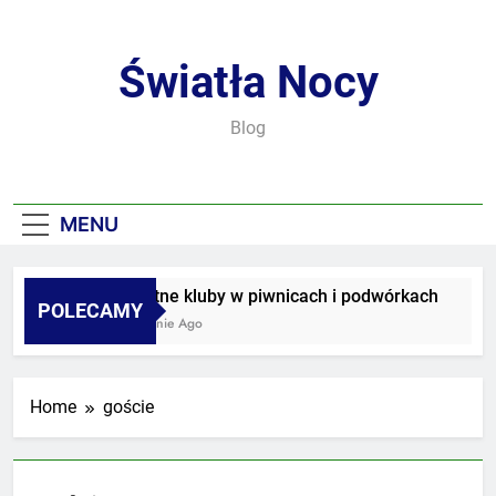
Skip
to
content
Światła Nocy
Blog
MENU
Sekretne kluby w piwnicach i podwórkach
POLECAMY
3 Tygodnie Ago
Home
goście