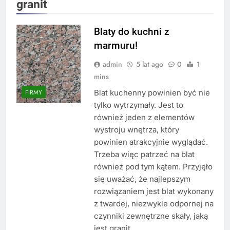
granit
Blaty do kuchni z
marmuru!
admin
5 lat ago
0
1
mins
Blat kuchenny powinien być nie
FIRMY
tylko wytrzymały. Jest to
również jeden z elementów
wystroju wnętrza, który
powinien atrakcyjnie wyglądać.
Trzeba więc patrzeć na blat
również pod tym kątem. Przyjęło
się uważać, że najlepszym
rozwiązaniem jest blat wykonany
z twardej, niezwykle odpornej na
czynniki zewnętrzne skały, jaką
jest granit.