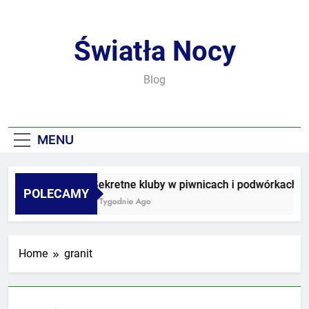
Skip
to
content
Światła Nocy
Blog
MENU
Sekretne kluby w piwnicach i podwórkach
POLECAMY
3 Tygodnie Ago
Home
granit