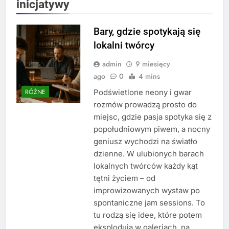
inicjatywy
Bary, gdzie spotykają się
lokalni twórcy
admin
9 miesięcy
ago
0
4 mins
Podświetlone neony i gwar
RÓŻNE
rozmów prowadzą prosto do
miejsc, gdzie pasja spotyka się z
popołudniowym piwem, a nocny
geniusz wychodzi na światło
dzienne. W ulubionych barach
lokalnych twórców każdy kąt
tętni życiem – od
improwizowanych wystaw po
spontaniczne jam sessions. To
tu rodzą się idee, które potem
eksplodują w galeriach, na