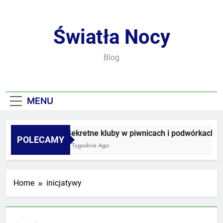
Skip
to
content
Światła Nocy
Blog
MENU
Sekretne kluby w piwnicach i podwórkach
POLECAMY
3 Tygodnie Ago
Home
inicjatywy