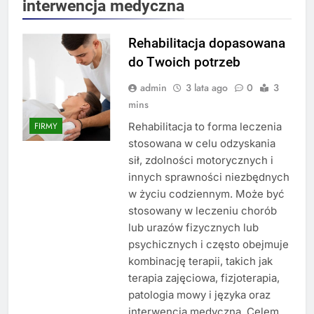
interwencja medyczna
Rehabilitacja dopasowana
do Twoich potrzeb
admin
3 lata ago
0
3
mins
Rehabilitacja to forma leczenia
FIRMY
stosowana w celu odzyskania
sił, zdolności motorycznych i
innych sprawności niezbędnych
w życiu codziennym. Może być
stosowany w leczeniu chorób
lub urazów fizycznych lub
psychicznych i często obejmuje
kombinację terapii, takich jak
terapia zajęciowa, fizjoterapia,
patologia mowy i języka oraz
interwencja medyczna. Celem