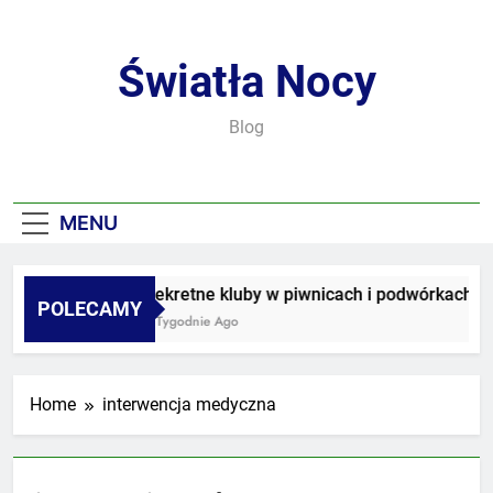
Skip
to
content
Światła Nocy
Blog
MENU
Sekretne kluby w piwnicach i podwórkach
POLECAMY
3 Tygodnie Ago
Home
interwencja medyczna