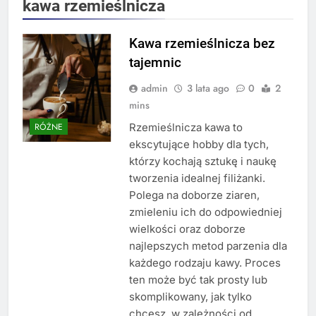
kawa rzemieślnicza
Kawa rzemieślnicza bez
tajemnic
admin
3 lata ago
0
2
mins
Rzemieślnicza kawa to
RÓŻNE
ekscytujące hobby dla tych,
którzy kochają sztukę i naukę
tworzenia idealnej filiżanki.
Polega na doborze ziaren,
zmieleniu ich do odpowiedniej
wielkości oraz doborze
najlepszych metod parzenia dla
każdego rodzaju kawy. Proces
ten może być tak prosty lub
skomplikowany, jak tylko
chcesz, w zależności od