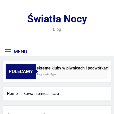
Skip
to
content
Światła Nocy
Blog
MENU
Sekretne kluby w piwnicach i podwórkach
POLECAMY
3 Tygodnie Ago
Home
kawa rzemieślnicza