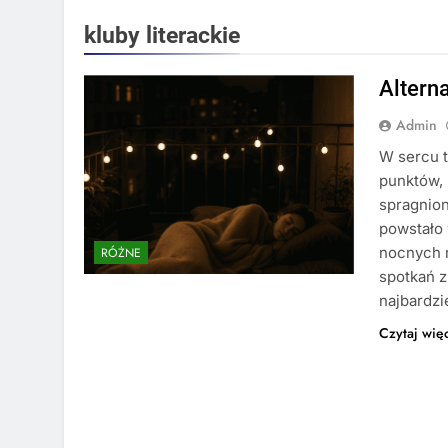
kluby literackie
Altern
Admin
W sercu t
punktów, 
spragnio
powstało 
nocnych m
RÓŻNE
spotkań z
najbardzi
Czytaj wię