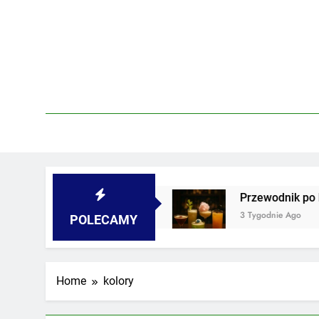
Skip
to
content
 piwnicach i podwórkach
Przewodnik po barac
3 Tygodnie Ago
POLECAMY
Home
kolory