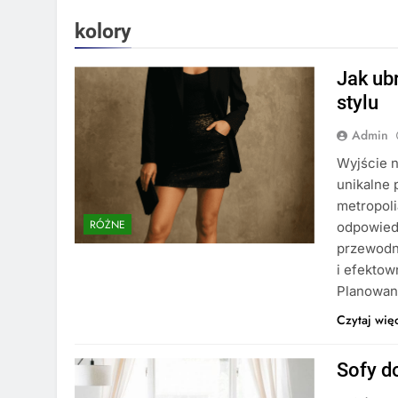
kolory
Jak ub
stylu
Admin
Wyjście n
unikalne 
metropoli
RÓŻNE
odpowiedn
przewodn
i efektow
Planowani
Czytaj wię
Sofy do