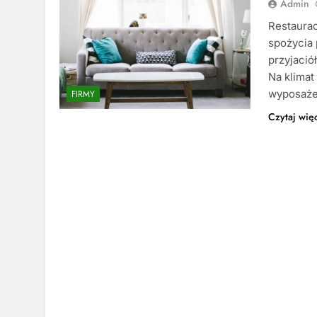
Admin
Restaurac
spożycia 
przyjació
Na klimat 
wyposaże
FIRMY
Czytaj wię