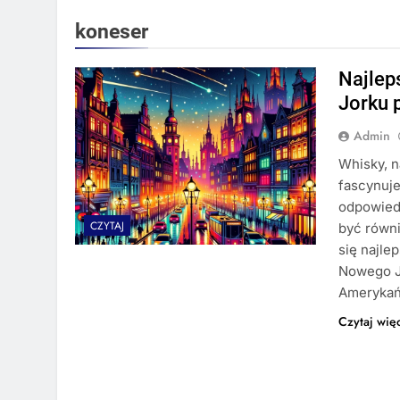
koneser
Najlep
Jorku 
Admin
Whisky, n
fascynuje
odpowied
CZYTAJ
być równi
się najle
Nowego J
Amerykań
Czytaj wię