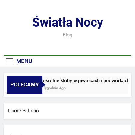
Skip
to
content
Światła Nocy
Blog
MENU
Sekretne kluby w piwnicach i podwórkach
POLECAMY
3 Tygodnie Ago
Home
Latin