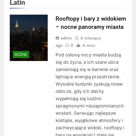
Latin
Rooftopy i bary z widokiem
– nocne panoramy miasta
admin
6 miesięcy
ago
0
4 mins
Pod osłoną nocy miasta budzą
RÓŻNE
się do życia, a ich szare ulice
zamieniają się w barwne oraz
tętniące energią przestrzenie.
Wysokie budynki zyskują nowe
oblicze, gdy ich dachy
wypełniają się ludźmi
spragnionymi niezapomnianych
wrażeń. Serwując najlepsze
koktajle, wyjątkowe atmosfery i
zachwycające widoki, rooftopy i
bary na wysokości stają się