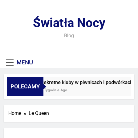
Skip
to
content
Światła Nocy
Blog
MENU
Sekretne kluby w piwnicach i podwórkach
POLECAMY
3 Tygodnie Ago
Home
Le Queen