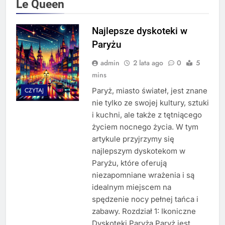
Le Queen
Najlepsze dyskoteki w
Paryżu
admin
2 lata ago
0
5
mins
Paryż, miasto świateł, jest znane
CZYTAJ
nie tylko ze swojej kultury, sztuki
i kuchni, ale także z tętniącego
życiem nocnego życia. W tym
artykule przyjrzymy się
najlepszym dyskotekom w
Paryżu, które oferują
niezapomniane wrażenia i są
idealnym miejscem na
spędzenie nocy pełnej tańca i
zabawy. Rozdział 1: Ikoniczne
Dyskoteki Paryża Paryż jest