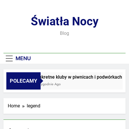
Skip
to
content
Światła Nocy
Blog
MENU
Sekretne kluby w piwnicach i podwórkach
POLECAMY
2 Tygodnie Ago
Home
legend