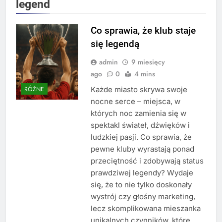
legend
Co sprawia, że klub staje
się legendą
admin
9 miesięcy
ago
0
4 mins
Każde miasto skrywa swoje
RÓŻNE
nocne serce – miejsca, w
których noc zamienia się w
spektakl świateł, dźwięków i
ludzkiej pasji. Co sprawia, że
pewne kluby wyrastają ponad
przeciętność i zdobywają status
prawdziwej legendy? Wydaje
się, że to nie tylko doskonały
wystrój czy głośny marketing,
lecz skomplikowana mieszanka
unikalnych czynników, które