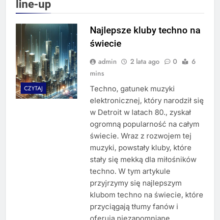
line-up
Najlepsze kluby techno na
świecie
admin
2 lata ago
0
6
mins
Techno, gatunek muzyki
CZYTAJ
elektronicznej, który narodził się
w Detroit w latach 80., zyskał
ogromną popularność na całym
świecie. Wraz z rozwojem tej
muzyki, powstały kluby, które
stały się mekką dla miłośników
techno. W tym artykule
przyjrzymy się najlepszym
klubom techno na świecie, które
przyciągają tłumy fanów i
oferują niezapomniane