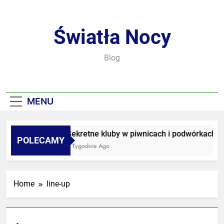
Skip
to
content
Światła Nocy
Blog
MENU
Sekretne kluby w piwnicach i podwórkach
POLECAMY
3 Tygodnie Ago
Home
line-up