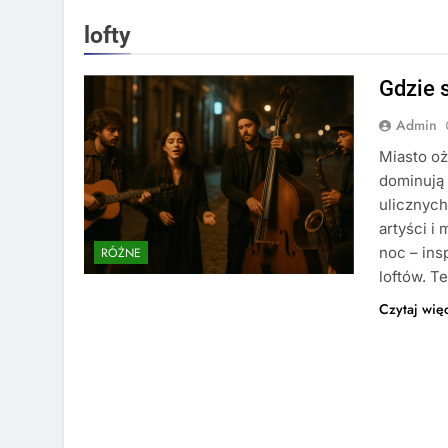
lofty
Gdzie 
Admin
Miasto oż
dominują 
ulicznych
artyści i
noc – ins
RÓŻNE
loftów. T
Czytaj wię