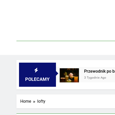
Skip
to
content
piwnicach i podwórkach
Przewodnik po barach
3 Tygodnie Ago
POLECAMY
Home
lofty