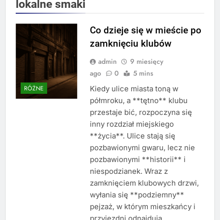
lokalne smaki
Co dzieje się w mieście po
zamknięciu klubów
admin
9 miesięcy
ago
0
5 mins
Kiedy ulice miasta toną w
RÓŻNE
półmroku, a **tętno** klubu
przestaje bić, rozpoczyna się
inny rozdział miejskiego
**życia**. Ulice stają się
pozbawionymi gwaru, lecz nie
pozbawionymi **historii** i
niespodzianek. Wraz z
zamknięciem klubowych drzwi,
wyłania się **podziemny**
pejzaż, w którym mieszkańcy i
przyjezdni odnajdują