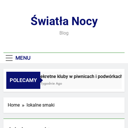
Skip
to
content
Światła Nocy
Blog
MENU
Sekretne kluby w piwnicach i podwórkach
POLECAMY
2 Tygodnie Ago
Home
lokalne smaki