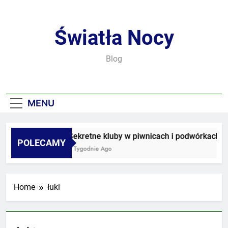
Skip
to
content
Światła Nocy
Blog
MENU
Sekretne kluby w piwnicach i podwórkach
POLECAMY
3 Tygodnie Ago
Home
łuki