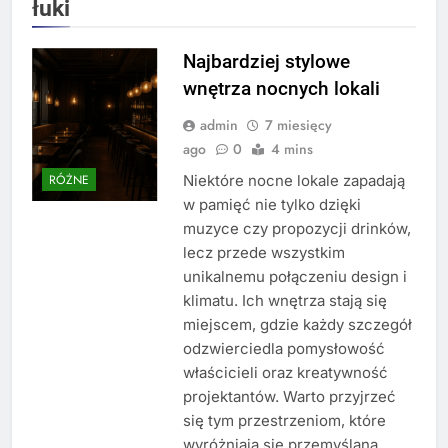
łuki
Najbardziej stylowe
wnętrza nocnych lokali
admin
7 miesięcy
ago
0
4 mins
Niektóre nocne lokale zapadają
RÓŻNE
w pamięć nie tylko dzięki
muzyce czy propozycji drinków,
lecz przede wszystkim
unikalnemu połączeniu design i
klimatu. Ich wnętrza stają się
miejscem, gdzie każdy szczegół
odzwierciedla pomysłowość
właścicieli oraz kreatywność
projektantów. Warto przyjrzeć
się tym przestrzeniom, które
wyróżniają się przemyślaną