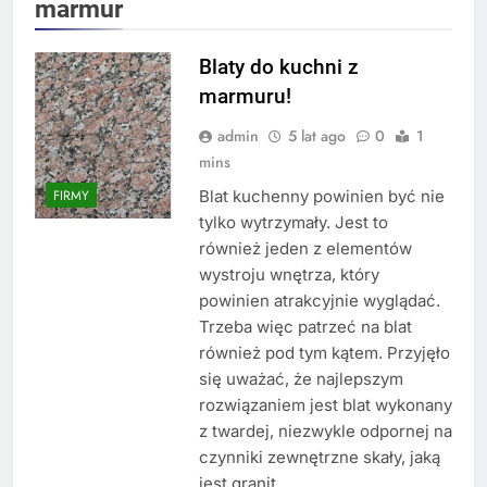
marmur
Blaty do kuchni z
marmuru!
admin
5 lat ago
0
1
mins
Blat kuchenny powinien być nie
FIRMY
tylko wytrzymały. Jest to
również jeden z elementów
wystroju wnętrza, który
powinien atrakcyjnie wyglądać.
Trzeba więc patrzeć na blat
również pod tym kątem. Przyjęło
się uważać, że najlepszym
rozwiązaniem jest blat wykonany
z twardej, niezwykle odpornej na
czynniki zewnętrzne skały, jaką
jest granit.