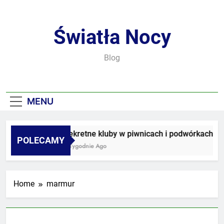
Skip
to
content
Światła Nocy
Blog
MENU
Sekretne kluby w piwnicach i podwórkach
POLECAMY
3 Tygodnie Ago
Home
marmur