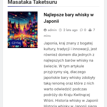
Masataka Taketsuru
Najlepsze bary whisky w
Japonii
admin
2 lata ago
0
7
mins
Japonia, kraj znany z bogatej
CZYTAJ
kultury, tradycji i innowacji, jest
również domem dla jednych z
najlepszych barów whisky na
świecie. W tym artykule
przyjrzymy się, dlaczego
japońskie bary whisky zdobyły
taką renomę oraz które z nich
warto odwiedzić podczas
podróży do Kraju Kwitnącej
Wiśni. Historia whisky w Japonii
Historia whisky w Japonii sięga