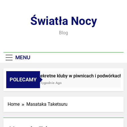
Skip
to
content
Światła Nocy
Blog
MENU
Sekretne kluby w piwnicach i podwórkach
POLECAMY
3 Tygodnie Ago
Home
Masataka Taketsuru