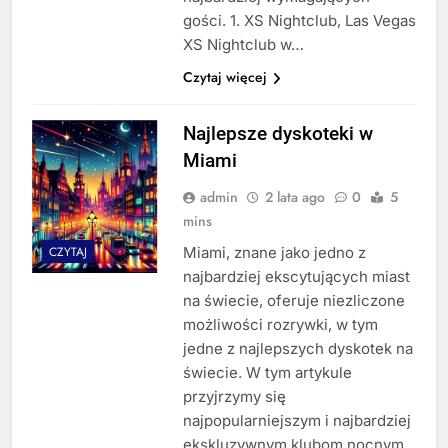
gości. 1. XS Nightclub, Las Vegas
XS Nightclub w…
Czytaj więcej
Najlepsze dyskoteki w
Miami
admin
2 lata ago
0
5
mins
Miami, znane jako jedno z
CZYTAJ
najbardziej ekscytujących miast
na świecie, oferuje niezliczone
możliwości rozrywki, w tym
jedne z najlepszych dyskotek na
świecie. W tym artykule
przyjrzymy się
najpopularniejszym i najbardziej
ekskluzywnym klubom nocnym