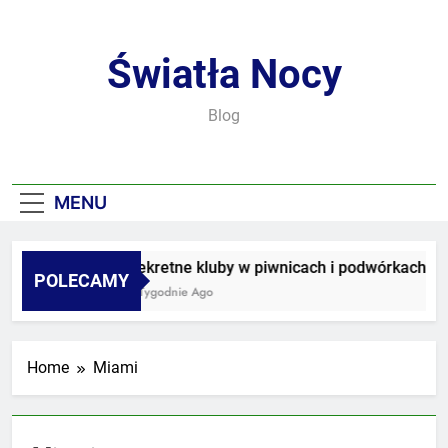
Skip
to
content
Światła Nocy
Blog
MENU
Sekretne kluby w piwnicach i podwórkach
POLECAMY
3 Tygodnie Ago
Home
Miami