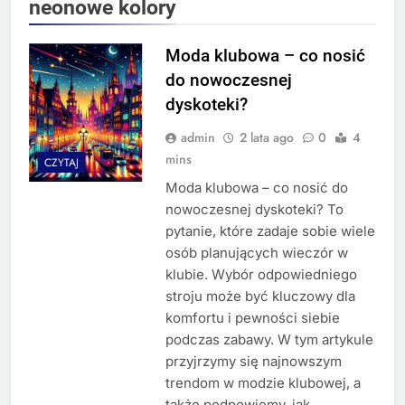
neonowe kolory
Moda klubowa – co nosić
do nowoczesnej
dyskoteki?
admin
2 lata ago
0
4
mins
CZYTAJ
Moda klubowa – co nosić do
nowoczesnej dyskoteki? To
pytanie, które zadaje sobie wiele
osób planujących wieczór w
klubie. Wybór odpowiedniego
stroju może być kluczowy dla
komfortu i pewności siebie
podczas zabawy. W tym artykule
przyjrzymy się najnowszym
trendom w modzie klubowej, a
także podpowiemy, jak