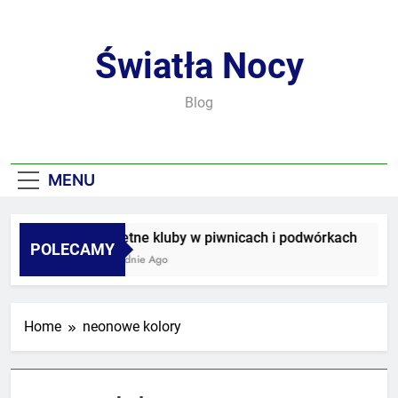
Skip
to
content
Światła Nocy
Blog
MENU
Sekretne kluby w piwnicach i podwórkach
POLECAMY
2 Tygodnie Ago
Home
neonowe kolory