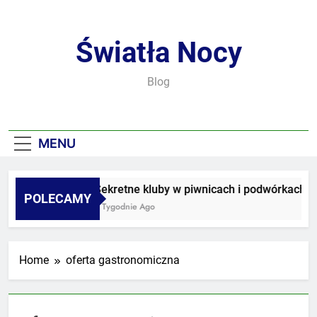
Skip
to
content
Światła Nocy
Blog
MENU
Sekretne kluby w piwnicach i podwórkach
POLECAMY
3 Tygodnie Ago
Home
oferta gastronomiczna