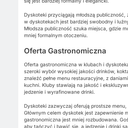
się jest bardziej formalny i elegancki.
Dyskoteki przyciągają młodszą publiczność, z
w dyskotekach jest bardziej swobodny i luźny
Młodsza publiczność szuka miejsca, gdzie mo
mniej formalnym otoczeniu.
Oferta Gastronomiczna
Oferta gastronomiczna w klubach i dyskoteka
szeroki wybór wysokiej jakości drinków, kokt
znaleźć pełne menu restauracyjne, z dani
kuchni. Kluby stawiają na jakość i ekskluzyw
jedzenie i wyrafinowane drinki.
Dyskoteki zazwyczaj oferują prostsze menu,
Głównym celem dyskotek jest zapewnienie mi
gastronomiczna jest mniej rozbudowana. Goś
aby tańczyć i bawić się, a jedzenie i drinki są