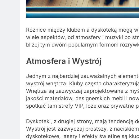
Różnice między klubem a dyskoteką mogą wy
wiele aspektów, od atmosfery i muzyki po str
bliżej tym dwóm popularnym formom rozrywki,
Atmosfera i Wystrój
Jednym z najbardziej zauważalnych elementó
wystrój wnętrza. Kluby często charakteryzuj
Wnętrza są zazwyczaj zaprojektowane z myśl
jakości materiałów, designerskich mebli i 
spotkać tam strefy VIP, loże oraz prywatne p
Dyskoteki, z drugiej strony, mają tendencję 
Wystrój jest zazwyczaj prostszy, z naciskiem
dyskotekowe, lasery i efekty świetlne są kl