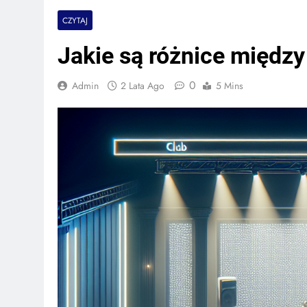
CZYTAJ
Jakie są różnice międz
0
Admin
2 Lata Ago
5 Mins